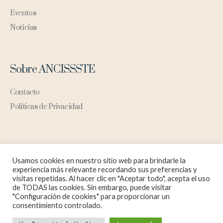
Eventos
Noticias
Sobre ANCISSSTE
Contacto
Políticas de Privacidad
Usamos cookies en nuestro sitio web para brindarle la
experiencia más relevante recordando sus preferencias y
visitas repetidas. Al hacer clic en "Aceptar todo", acepta el uso
de TODAS las cookies. Sin embargo, puede visitar
"Configuración de cookies" para proporcionar un
/ Asociación Nacional de Cardiólogos al
Aviso de Privacidad
consentimiento controlado.
Servicio de los Trabajadores del Estado, A.C. © 2023 /