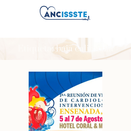
Etiqueta:
baja california