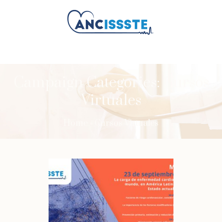
Campaign Categories:
Cursos
Virtuales
Home
»
Cursos Virtuales